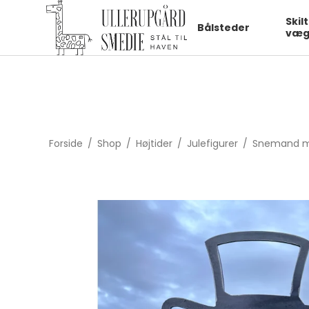
fbq('init', '1322550991547406', { em: 'email@email.com', // Values
Skil
Bålsteder
væg
Forside
/
Shop
/
Højtider
/
Julefigurer
/
Snemand m