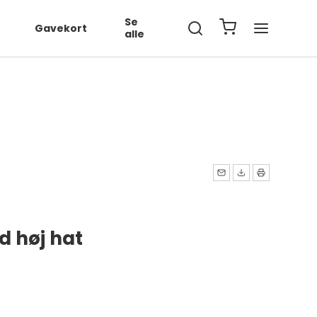
567890', ... });
Se
Gavekort
alle
 høj hat