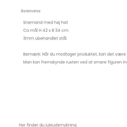
Beskrivelse
Snemand med høj hat
Ca mål H 42 x B 34 cm.
3mm ubehandlet stål.
Bemærk: Når du modtager produktet, kan det være b
Man kan fremskynde rusten ved at smøre figuren ind 
Her finder du juleudsmykning