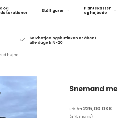
 will be hashed automatically by the pixel using SHA-256 ph: '1234
te og
Plantekasser
Stålfigurer
dekorationer
og højbede
Selvbetjeningsbutikken er åbent
alle dage kl 8-20
ed høj hat
Snemand med
225,00 DKK
Pris fra
(inkl. moms)