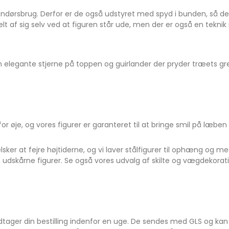
endørsbrug. Derfor er de også udstyret med spyd i bunden, så de
t af sig selv ved at figuren står ude, men der er også en tekni
elegante stjerne på toppen og guirlander der pryder træets gre
r øje, og vores figurer er garanteret til at bringe smil på læben t
v elsker at fejre højtiderne, og vi laver stålfigurer til ophæng og
dskårne figurer. Se også vores udvalg af skilte og vægdekorati
odtager din bestilling indenfor en uge. De sendes med GLS og k