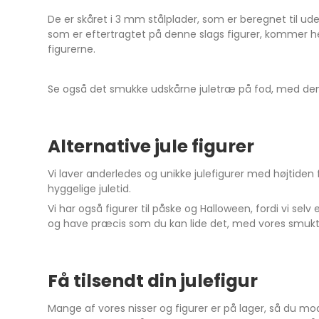
De er skåret i 3 mm stålplader, som er beregnet til ud
som er eftertragtet på denne slags figurer, kommer hel
figurerne.
Se også det smukke udskårne juletræ på fod, med den 
Alternative jule figurer
Vi laver anderledes og unikke julefigurer med højtiden fo
hyggelige juletid.
Vi har også figurer til påske og Halloween, fordi vi sel
og have præcis som du kan lide det, med vores smukt u
Få tilsendt din julefigur
Mange af vores nisser og figurer er på lager, så du m