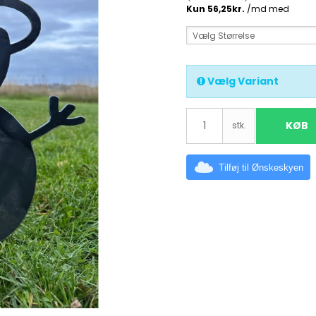
Vælg Størrelse
Vælg Variant
KØB
stk.
Tilføj til Ønskeskyen