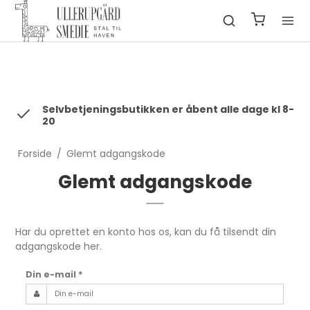
fbq('init', '1322550991547406', { em: 'email@email.com', //
Values will be hashed automatically by the pixel using SHA-256
ph: '1234567890', ... });
Selvbetjeningsbutikken er åbent alle dage kl 8-
20
Forside
/
Glemt adgangskode
Glemt adgangskode
Har du oprettet en konto hos os, kan du få tilsendt din
adgangskode her.
Din e-mail
*