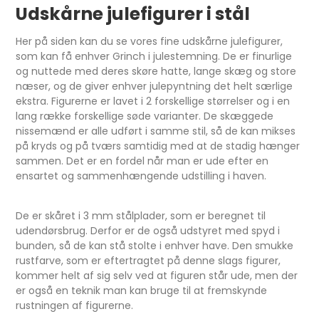
Udskårne julefigurer i stål
Her på siden kan du se vores fine udskårne julefigurer,
som kan få enhver Grinch i julestemning. De er finurlige
og nuttede med deres skøre hatte, lange skæg og store
næser, og de giver enhver julepyntning det helt særlige
ekstra. Figurerne er lavet i 2 forskellige størrelser og i en
lang række forskellige søde varianter. De skæggede
nissemænd er alle udført i samme stil, så de kan mikses
på kryds og på tværs samtidig med at de stadig hænger
sammen. Det er en fordel når man er ude efter en
ensartet og sammenhængende udstilling i haven.
De er skåret i 3 mm stålplader, som er beregnet til
udendørsbrug. Derfor er de også udstyret med spyd i
bunden, så de kan stå stolte i enhver have. Den smukke
rustfarve, som er eftertragtet på denne slags figurer,
kommer helt af sig selv ved at figuren står ude, men der
er også en teknik man kan bruge til at fremskynde
rustningen af figurerne.