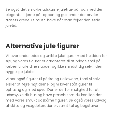
Se også det smukke udskårne juletræ på fod, med den
elegante stjerne på toppen og guirlander der pryder
træets grene. Et must-have når man fejrer den søde
juletid.
Alternative jule figurer
Vi laver anderledes og unikke julefigurer med højtiden for
øje, og vores figurer er garanteret til at bringe smil på
læben til alle dine naboer og ikke mindst dig selv, i den
hyggelige juletid.
Vi har også figurer til påske og Halloween, fordi vi selv
elsker at fejre højtiderne, og vi laver stålfigurer til
ophæng og med spyd. Der er derfor mulighed for at
udsmykke dit hus og have præcis som du kan lide det,
med vores smukt udskårne figurer. Se også vores udvalg
af skilte og vægdekorationer, samt tal og bogstaver.