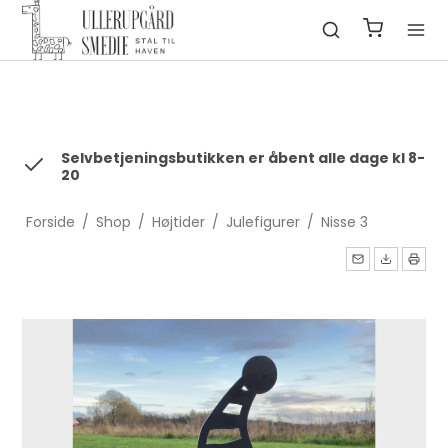
fbq('init', '1322550991547406', { em: 'email@email.com', //
Values will be hashed automatically by the pixel using SHA-256
ph: '1234567890', ... });
Selvbetjeningsbutikken er åbent alle dage kl 8-
20
Forside
/
Shop
/
Højtider
/
Julefigurer
/
Nisse 3