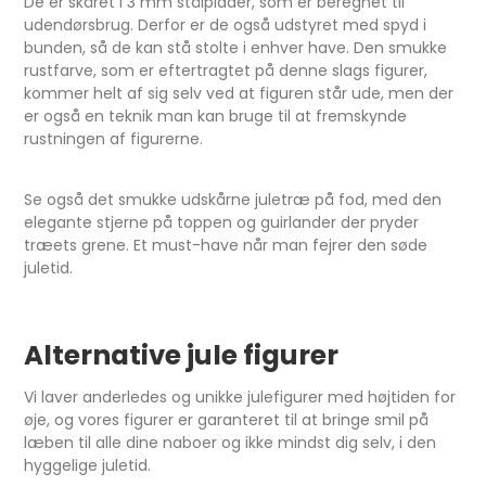
De er skåret i 3 mm stålplader, som er beregnet til
udendørsbrug. Derfor er de også udstyret med spyd i
bunden, så de kan stå stolte i enhver have. Den smukke
rustfarve, som er eftertragtet på denne slags figurer,
kommer helt af sig selv ved at figuren står ude, men der
er også en teknik man kan bruge til at fremskynde
rustningen af figurerne.
Se også det smukke udskårne juletræ på fod, med den
elegante stjerne på toppen og guirlander der pryder
træets grene. Et must-have når man fejrer den søde
juletid.
Alternative jule figurer
Vi laver anderledes og unikke julefigurer med højtiden for
øje, og vores figurer er garanteret til at bringe smil på
læben til alle dine naboer og ikke mindst dig selv, i den
hyggelige juletid.