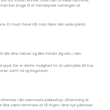
 kan stå stolte i enhver have. Den smukke rustfarve,
k man kan bruge til at fremskynde rustningen af
ne. Et must-have når man fejrer den søde juletid.
il alle dine naboer og ikke mindst dig selv, i den
 med spyd. Der er derfor mulighed for at udsmykke dit hus
oner, samt tal og bogstaver.
an afhentes i din nærmeste pakkeshop. Afhentning af
 ikke være nemmere at få fingre i dine nye julenisser