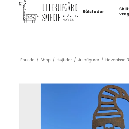
fbq('init', '1322550991547406', { em: 'email@email.com', // Values
Skil
Bålsteder
væg
Forside
/
Shop
/
Højtider
/
Julefigurer
/
Havenisse 3