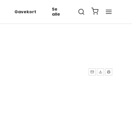
567890', ... });
Se
Gavekort
alle