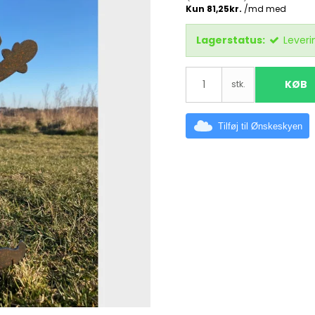
Lagerstatus:
Leveri
KØB
stk.
Tilføj til Ønskeskyen