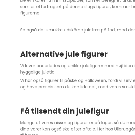
De er skåret i 3 mm stålplader, som er beregnet til ud
som er eftertragtet på denne slags figurer, kommer hel
figurerne.
Se også det smukke udskårne juletræ på fod, med den 
Alternative jule figurer
Vi laver anderledes og unikke julefigurer med højtiden fo
hyggelige juletid.
Vi har også figurer til påske og Halloween, fordi vi sel
og have præcis som du kan lide det, med vores smukt u
Få tilsendt din julefigur
Mange af vores nisser og figurer er på lager, så du m
dine varer kan også ske efter aftale. Her hos Ullerup