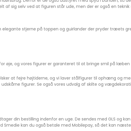
endørsbrug. Derfor er de også udstyret med spyd i bunden, så de
t af sig selv ved at figuren står ude, men der er også en tekni
elegante stjerne på toppen og guirlander der pryder træets gre
r øje, og vores figurer er garanteret til at bringe smil på læben t
v elsker at fejre højtiderne, og vi laver stålfigurer til ophæng og
dskårne figurer. Se også vores udvalg af skilte og vægdekorati
odtager din bestilling indenfor en uge. De sendes med GLS og k
gård Smedie kan du også betale med Mobilepay, så det kan næsten