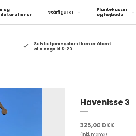
 will be hashed automatically by the pixel using SHA-256 ph: '1234
te og
Plantekasser
Stålfigurer
dekorationer
og højbede
Selvbetjeningsbutikken er åbent
alle dage kl 8-20
Havenisse 3
325,00 DKK
(inkl. moms)