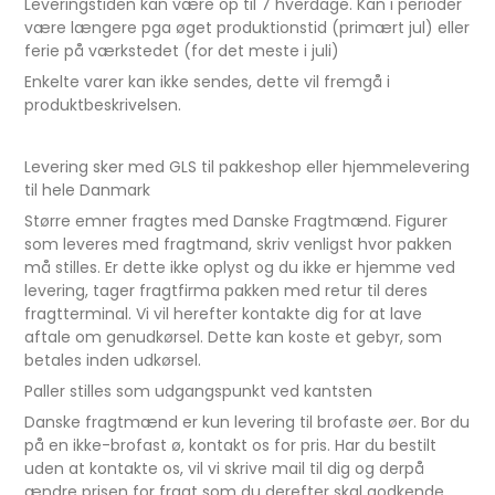
Leveringstiden kan være op til 7 hverdage. Kan i perioder
være længere pga øget produktionstid (primært jul) eller
ferie på værkstedet (for det meste i juli)
Enkelte varer kan ikke sendes, dette vil fremgå i
produktbeskrivelsen.
Levering sker med GLS til pakkeshop eller hjemmelevering
til hele Danmark
Større emner fragtes med Danske Fragtmænd. Figurer
som leveres med fragtmand, skriv venligst hvor pakken
må stilles. Er dette ikke oplyst og du ikke er hjemme ved
levering, tager fragtfirma pakken med retur til deres
fragtterminal. Vi vil herefter kontakte dig for at lave
aftale om genudkørsel. Dette kan koste et gebyr, som
betales inden udkørsel.
Paller stilles som udgangspunkt ved kantsten
Danske fragtmænd er kun levering til brofaste øer. Bor du
på en ikke-brofast ø, kontakt os for pris. Har du bestilt
uden at kontakte os, vil vi skrive mail til dig og derpå
ændre prisen for fragt som du derefter skal godkende