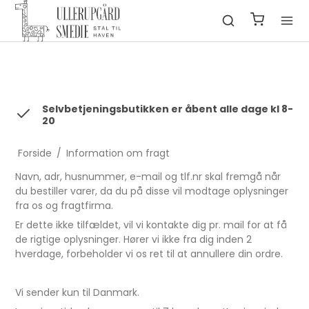
fbq('init', '1322550991547406', { em: 'email@email.com', //
Values will be hashed automatically by the pixel using SHA-256
ph: '1234567890', ... });
Selvbetjeningsbutikken er åbent alle dage kl 8-
20
Forside
/
Information om fragt
Navn, adr, husnummer, e-mail og tlf.nr skal fremgå når
du bestiller varer, da du på disse vil modtage oplysninger
fra os og fragtfirma.
Er dette ikke tilfældet, vil vi kontakte dig pr. mail for at få
de rigtige oplysninger. Hører vi ikke fra dig inden 2
hverdage, forbeholder vi os ret til at annullere din ordre.
Vi sender kun til Danmark.