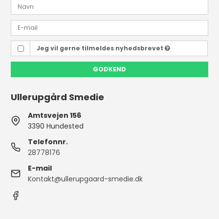
Jeg vil gerne tilmeldes nyhedsbrevet
GODKEND
Ullerupgård Smedie
Amtsvejen 156
3390 Hundested
Telefonnr.
28778176
E-mail
Kontakt@ullerupgaard-smedie.dk