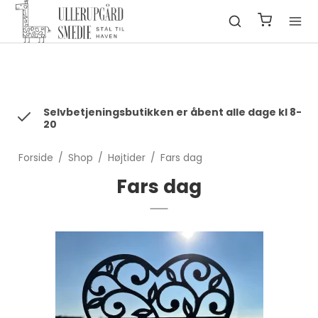
fbq('init', '1322550991547406', { em: 'email@email.com', //
Values will be hashed automatically by the pixel using SHA-256
ph: '1234567890', ... });
Selvbetjeningsbutikken er åbent alle dage kl 8-
20
Forside
/
Shop
/
Højtider
/
Fars dag
Fars dag