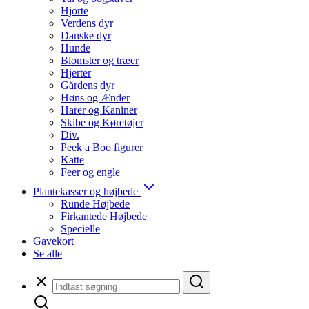
Hjorte
Verdens dyr
Danske dyr
Hunde
Blomster og træer
Hjerter
Gårdens dyr
Høns og Ænder
Harer og Kaniner
Skibe og Køretøjer
Div.
Peek a Boo figurer
Katte
Feer og engle
Plantekasser og højbede
Runde Højbede
Firkantede Højbede
Specielle
Gavekort
Se alle