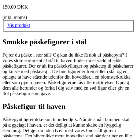
150,00 DKK
(inkl. moms)
Vis produkt
Smukke påskefigurer i stål
Fejrer du påske i stor stil? Og kan du ikke få nok af påskepynt? I
vores store sortiment af stål til haven finder du et væld af søde
påskefigurer. Der er alt fra påskekyllinger og påskeæg til påskeharer
og kurve med påskeæg i. De fine figurer er fremstillet i stål og er
oplagte at have stående udenfor din hoveddør, i en blomsterkrukke
eller som pynt i haven. Påskefigurerne fås i flere størrelser. Opdag
dem alle herunder og forkæl dig selv med en sød figur eller giv en
flot påskefigur som gave.
Påskefigur til haven
Påskepynt hører ikke kun til indendørs. Når de små i familien skal
på æggejagt i haven, er det dejligt at kunne skabe en hyggelig
stemning. Det gør du uden tvivl med vores fine stålfigurer i
påsketema. Det bliver ikke mere hyggeligt, end når der titter en lille