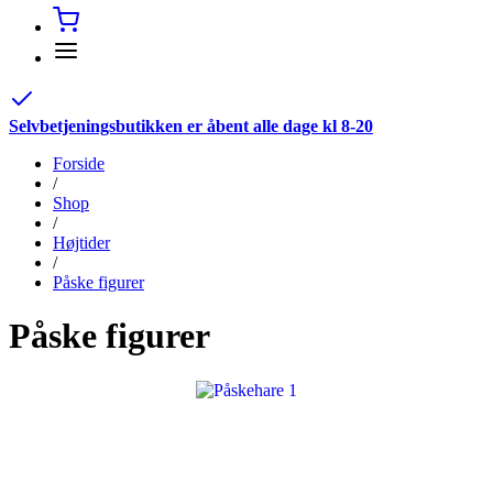
Selvbetjeningsbutikken er åbent alle dage kl 8-20
Forside
/
Shop
/
Højtider
/
Påske figurer
Påske figurer