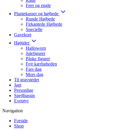
Katte
Feer og engle
Plantekasser og højbede
Runde Højbede
Firkantede Højbede
Specielle
Gavekort
Højtider
Halloween
Julefigurer
Påske figurer
Fejr kærligheden
Fars dag
Mors dag
Til gravstedet
Jagt
Personlige
Spejlbassin
Eventyr
Navigation
Forside
Shop