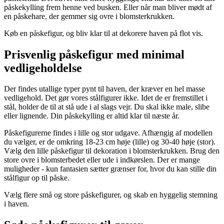
påskekylling frem henne ved busken. Eller når man bliver mødt af
en påskehare, der gemmer sig ovre i blomsterkrukken.
Køb en påskefigur, og bliv klar til at dekorere haven på flot vis.
Prisvenlig påskefigur med minimal
vedligeholdelse
Der findes utallige typer pynt til haven, der kræver en hel masse
vedligehold. Det gør vores stålfigurer ikke. Idet de er fremstillet i
stål, holder de til at stå ude i al slags vejr. Du skal ikke male, slibe
eller lignende. Din påskekylling er altid klar til næste år.
Påskefigurerne findes i lille og stor udgave. Afhængig af modellen
du vælger, er de omkring 18-23 cm høje (lille) og 30-40 høje (stor).
Vælg den lille påskefigur til dekoration i blomsterkrukken. Brug den
store ovre i blomsterbedet eller ude i indkørslen. Der er mange
muligheder - kun fantasien sætter grænser for, hvor du kan stille din
stålfigur op til påske.
Vælg flere små og store påskefigurer, og skab en hyggelig stemning
i haven.