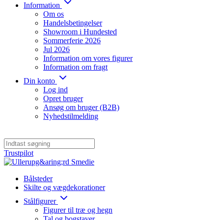
Information
Om os
Handelsbetingelser
Showroom i Hundested
Sommerferie 2026
Jul 2026
Information om vores figurer
Information om fragt
Din konto
Log ind
Opret bruger
Ansøg om bruger (B2B)
Nyhedstilmelding
Trustpilot
Bålsteder
Skilte og vægdekorationer
Stålfigurer
Figurer til træ og hegn
Tal og bogstaver