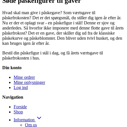
Søde påskefigurer til gaver
Hvad skal man give i påskegave? Som værtsgave til
påskefrokosten? Det er det spørgsmål, du stiller dig igen år efter år.
Nu er der et oplagt svar - en påskefigur i stål! Denne er sjov og
anderledes. Så hvorfor ikke imponere med denne flotte gave til årets
påskefrokost? Det er en gave, der skiller dig ud fra de klassiske
påskekurve og påskeblomster. Den bliver uden tvivl husket, og den
kan bruges igen år efter år.
Bestil din påskefigur i stål i dag, og få årets værtsgave til
påskefrokosten i hus.
Din konto
Mine ordrer
Mine oplysninger
Log ind
Navigation
Forside
Shop
Information
Om os