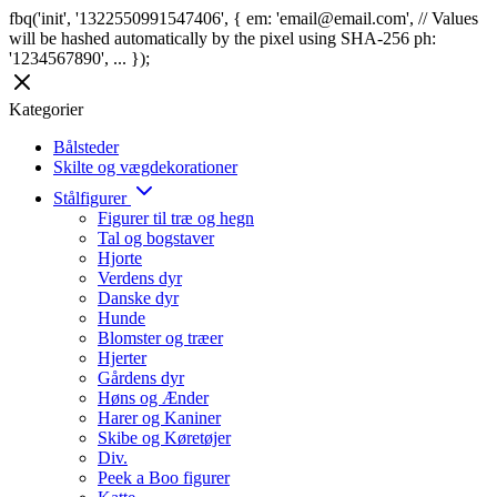
fbq('init', '1322550991547406', { em: 'email@email.com', // Values
will be hashed automatically by the pixel using SHA-256 ph:
'1234567890', ... });
Kategorier
Bålsteder
Skilte og vægdekorationer
Stålfigurer
Figurer til træ og hegn
Tal og bogstaver
Hjorte
Verdens dyr
Danske dyr
Hunde
Blomster og træer
Hjerter
Gårdens dyr
Høns og Ænder
Harer og Kaniner
Skibe og Køretøjer
Div.
Peek a Boo figurer