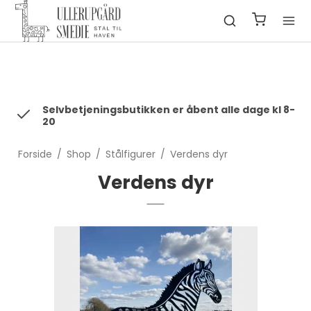
fbq('init', '1322550991547406', { em: 'email@email.com', //
Values will be hashed automatically by the pixel using SHA-256
ph: '1234567890', ... });
Selvbetjeningsbutikken er åbent alle dage kl 8-
20
Forside
/
Shop
/
Stålfigurer
/
Verdens dyr
Verdens dyr