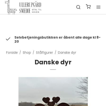
fbq('init', '1322550991547406', { em: 'email@email.com', //
Values will be hashed automatically by the pixel using SHA-256
ph: '1234567890', ... });
Selvbetjeningsbutikken er åbent alle dage kl 8-
20
Forside
/
Shop
/
Stålfigurer
/
Danske dyr
Danske dyr