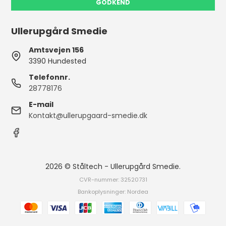
GODKEND
Ullerupgård Smedie
Amtsvejen 156
3390 Hundested
Telefonnr.
28778176
E-mail
Kontakt@ullerupgaard-smedie.dk
2026 © Ståltech - Ullerupgård Smedie.
CVR-nummer: 32520731
Bankoplysninger: Nordea