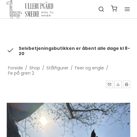
fbq('init', '1322550991547406', { em: 'email@email.com', //
Values will be hashed automatically by the pixel using SHA-256
ph: '1234567890', ... });
Selvbetjeningsbutikken er åbent alle dage kl 8-
20
Forside
/
Shop
/
Stålfigurer
/
Feer og engle
/
Fe på gren 2