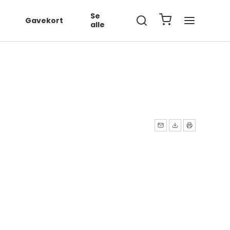
567890', ... });
Se
Gavekort
alle