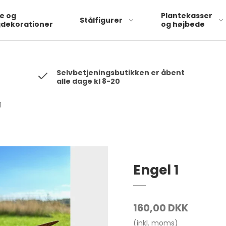
 will be hashed automatically by the pixel using SHA-256 ph: '1234
te og
Plantekasser
Stålfigurer
dekorationer
og højbede
Selvbetjeningsbutikken er åbent
alle dage kl 8-20
1
Engel 1
160,00 DKK
(inkl. moms)