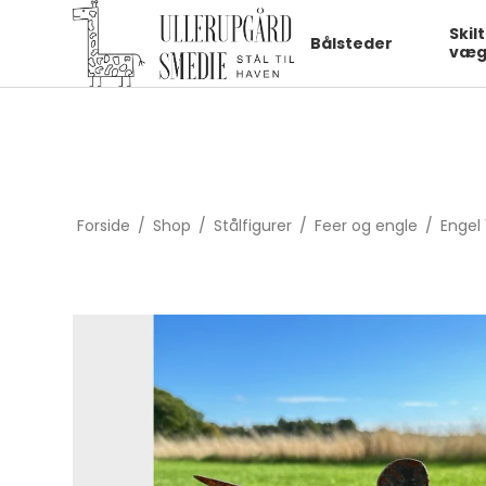
fbq('init', '1322550991547406', { em: 'email@email.com', // Values
Skil
Bålsteder
væg
Forside
/
Shop
/
Stålfigurer
/
Feer og engle
/
Engel 