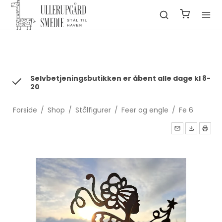
fbq('init', '1322550991547406', { em: 'email@email.com', //
Values will be hashed automatically by the pixel using SHA-256
ph: '1234567890', ... });
Selvbetjeningsbutikken er åbent alle dage kl 8-
20
Forside
/
Shop
/
Stålfigurer
/
Feer og engle
/
Fe 6