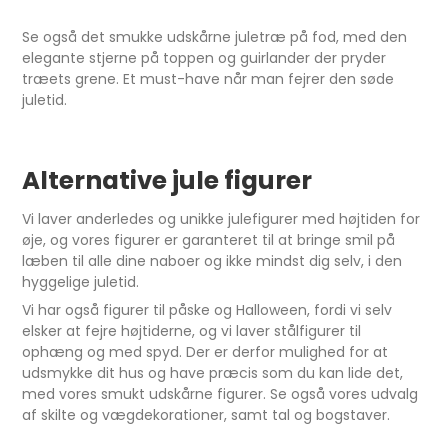
Se også det smukke udskårne juletræ på fod, med den
elegante stjerne på toppen og guirlander der pryder
træets grene. Et must-have når man fejrer den søde
juletid.
Alternative jule figurer
Vi laver anderledes og unikke julefigurer med højtiden for
øje, og vores figurer er garanteret til at bringe smil på
læben til alle dine naboer og ikke mindst dig selv, i den
hyggelige juletid.
Vi har også figurer til påske og Halloween, fordi vi selv
elsker at fejre højtiderne, og vi laver stålfigurer til
ophæng og med spyd. Der er derfor mulighed for at
udsmykke dit hus og have præcis som du kan lide det,
med vores smukt udskårne figurer. Se også vores udvalg
af skilte og vægdekorationer, samt tal og bogstaver.