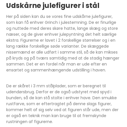
Udskårne julefigurer i stål
Her på siden kan du se vores fine udskårne julefigurer,
som kan få enhver Grinch i julestemning. De er finurlige
og nuttede med deres skøre hatte, lange skæg og store
næser, og de giver enhver julepyntning det helt særlige
ekstra. Figurerne er lavet i 2 forskellige størrelser og i en
lang række forskellige søde varianter. De skæggede
nissemænd er alle udført i samme stil, så de kan mikses
på kryds og på tværs samtidig med at de stadig hænger
sammen. Det er en fordel når man er ude efter en
ensartet og sammenhængende udstilling i haven.
De er skåret i 3 mm stålplader, som er beregnet til
udendørsbrug. Derfor er de også udstyret med spyd i
bunden, så de kan stå stolte i enhver have. Den smukke
rustfarve, som er eftertragtet på denne slags figurer,
kommer helt af sig selv ved at figuren står ude, men der
er også en teknik man kan bruge til at fremskynde
rustningen af figurerne.