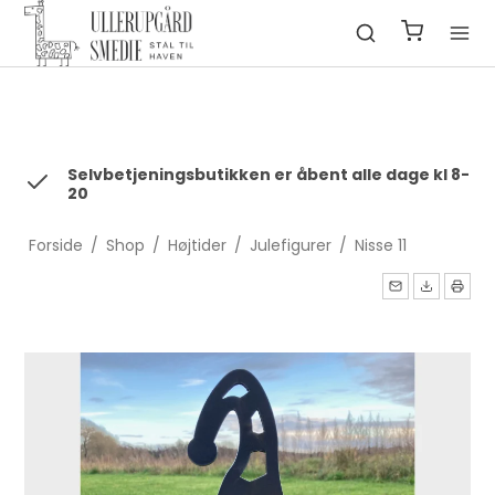
fbq('init', '1322550991547406', { em: 'email@email.com', //
Values will be hashed automatically by the pixel using SHA-256
ph: '1234567890', ... });
Selvbetjeningsbutikken er åbent alle dage kl 8-
20
Forside
/
Shop
/
Højtider
/
Julefigurer
/
Nisse 11