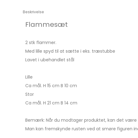
Beskrivelse
Flammesæt
2 stk flammer.
Med lille spyd til at sætte i eks. træstubbe
Lavet i ubehandlet stål
Lille
Ca mål. H 15 cm B 10 cm
Stor
Ca mål. H 21 cm B 14 cm
Bemærk: Når du modtager produktet, kan det være b
Man kan fremskynde rusten ved at smøre figuren ind 