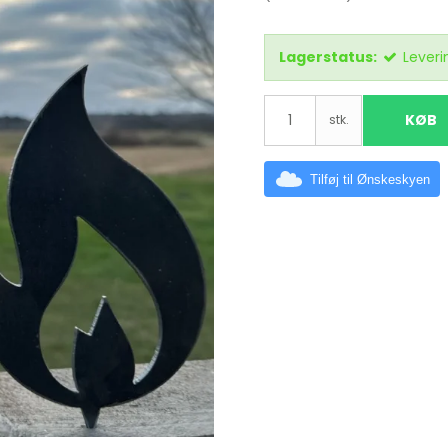
Lagerstatus:
Leveri
KØB
stk.
Tilføj til Ønskeskyen