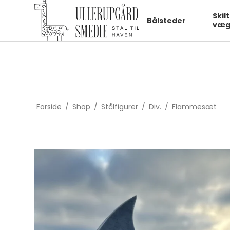
fbq('init', '1322550991547406', { em: 'email@email.com', // Values
Skil
Bålsteder
væg
Forside
/
Shop
/
Stålfigurer
/
Div.
/
Flammesæt