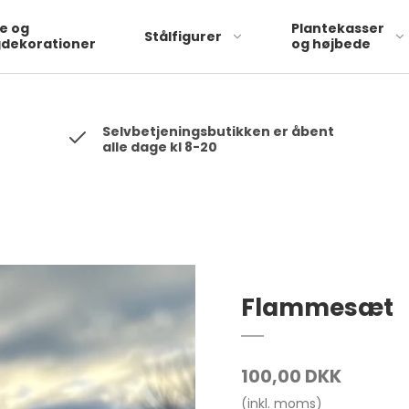
 will be hashed automatically by the pixel using SHA-256 ph: '1234
te og
Plantekasser
Stålfigurer
dekorationer
og højbede
Selvbetjeningsbutikken er åbent
alle dage kl 8-20
Flammesæt
100,00 DKK
(inkl. moms)