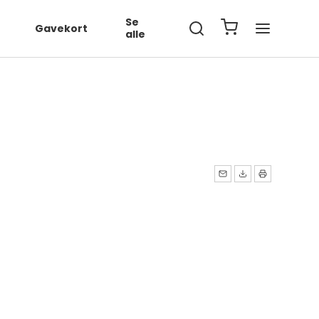
567890', ... });
Se
Gavekort
alle