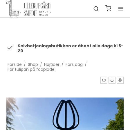
fbq('init', '1322550991547406', { em: 'email@email.com', //
Values will be hashed automatically by the pixel using SHA-256
ph: '1234567890', ... });
Selvbetjeningsbutikken er åbent alle dage kl 8-
20
Forside
/
Shop
/
Højtider
/
Fars dag
/
Far tulipan på fodplade