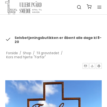
fbq('init', '1322550991547406', { em: 'email@email.com', //
Values will be hashed automatically by the pixel using SHA-256
ph: '1234567890', ... });
Selvbetjeningsbutikken er åbent alle dage kl 8-
20
Forside
/
Shop
/
Til gravstedet
/
Kors med hjerte "Farfar"