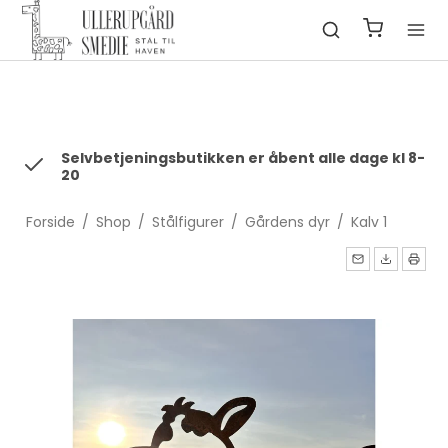
fbq('init', '1322550991547406', { em: 'email@email.com', //
Values will be hashed automatically by the pixel using SHA-256
ph: '1234567890', ... });
Selvbetjeningsbutikken er åbent alle dage kl 8-
20
Forside
/
Shop
/
Stålfigurer
/
Gårdens dyr
/
Kalv 1