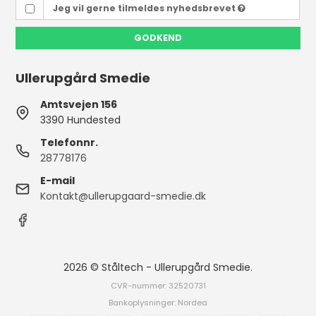
Jeg vil gerne tilmeldes nyhedsbrevet
GODKEND
Ullerupgård Smedie
Amtsvejen 156
3390 Hundested
Telefonnr.
28778176
E-mail
Kontakt@ullerupgaard-smedie.dk
2026 © Ståltech - Ullerupgård Smedie.
CVR-nummer: 32520731
Bankoplysninger: Nordea