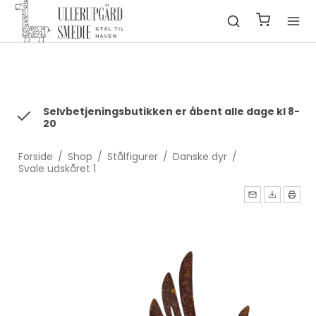
fbq('init', '1322550991547406', { em: 'email@email.com', //
Values will be hashed automatically by the pixel using SHA-256
ph: '1234567890', ... });
Selvbetjeningsbutikken er åbent alle dage kl 8-
20
Forside
/
Shop
/
Stålfigurer
/
Danske dyr
/
Svale udskåret 1