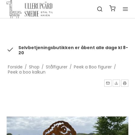
fbq('init', '1322550991547406', { em: 'email@email.com', //
Values will be hashed automatically by the pixel using SHA-256
ph: '1234567890', ... });
Selvbetjeningsbutikken er åbent alle dage kl 8-
20
Forside
/
Shop
/
Stålfigurer
/
Peek a Boo figurer
/
Peek a boo kalkun