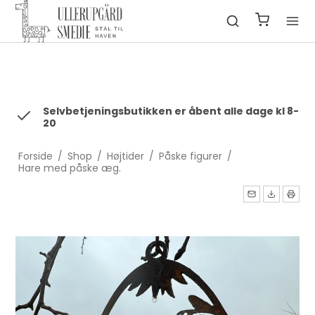
fbq('init', '1322550991547406', { em: 'email@email.com', //
Values will be hashed automatically by the pixel using SHA-256
ph: '1234567890', ... });
Selvbetjeningsbutikken er åbent alle dage kl 8-
20
Forside
/
Shop
/
Højtider
/
Påske figurer
/
Hare med påske æg.