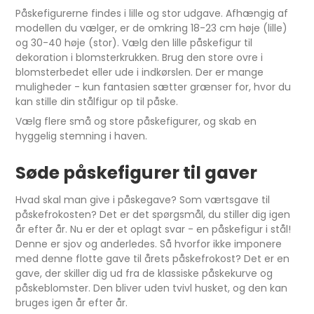
Påskefigurerne findes i lille og stor udgave. Afhængig af
modellen du vælger, er de omkring 18-23 cm høje (lille)
og 30-40 høje (stor). Vælg den lille påskefigur til
dekoration i blomsterkrukken. Brug den store ovre i
blomsterbedet eller ude i indkørslen. Der er mange
muligheder - kun fantasien sætter grænser for, hvor du
kan stille din stålfigur op til påske.
Vælg flere små og store påskefigurer, og skab en
hyggelig stemning i haven.
Søde påskefigurer til gaver
Hvad skal man give i påskegave? Som værtsgave til
påskefrokosten? Det er det spørgsmål, du stiller dig igen
år efter år. Nu er der et oplagt svar - en påskefigur i stål!
Denne er sjov og anderledes. Så hvorfor ikke imponere
med denne flotte gave til årets påskefrokost? Det er en
gave, der skiller dig ud fra de klassiske påskekurve og
påskeblomster. Den bliver uden tvivl husket, og den kan
bruges igen år efter år.