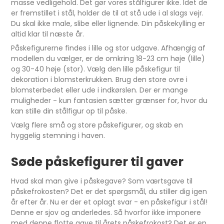
masse vedligehold. Det gør vores stålfigurer ikke. Idet de
er fremstillet i stål, holder de til at stå ude i al slags vejr.
Du skal ikke male, slibe eller lignende. Din påskekylling er
altid klar til næste år.
Påskefigurerne findes i lille og stor udgave. Afhængig af
modellen du vælger, er de omkring 18-23 cm høje (lille)
og 30-40 høje (stor). Vælg den lille påskefigur til
dekoration i blomsterkrukken. Brug den store ovre i
blomsterbedet eller ude i indkørslen. Der er mange
muligheder - kun fantasien sætter grænser for, hvor du
kan stille din stålfigur op til påske.
Vælg flere små og store påskefigurer, og skab en
hyggelig stemning i haven.
Søde påskefigurer til gaver
Hvad skal man give i påskegave? Som værtsgave til
påskefrokosten? Det er det spørgsmål, du stiller dig igen
år efter år. Nu er der et oplagt svar - en påskefigur i stål!
Denne er sjov og anderledes. Så hvorfor ikke imponere
med denne flotte gave til årets påskefrokost? Det er en