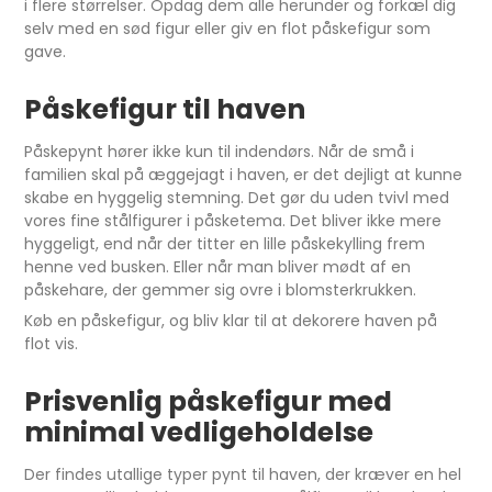
i flere størrelser. Opdag dem alle herunder og forkæl dig
selv med en sød figur eller giv en flot påskefigur som
gave.
Påskefigur til haven
Påskepynt hører ikke kun til indendørs. Når de små i
familien skal på æggejagt i haven, er det dejligt at kunne
skabe en hyggelig stemning. Det gør du uden tvivl med
vores fine stålfigurer i påsketema. Det bliver ikke mere
hyggeligt, end når der titter en lille påskekylling frem
henne ved busken. Eller når man bliver mødt af en
påskehare, der gemmer sig ovre i blomsterkrukken.
Køb en påskefigur, og bliv klar til at dekorere haven på
flot vis.
Prisvenlig påskefigur med
minimal vedligeholdelse
Der findes utallige typer pynt til haven, der kræver en hel