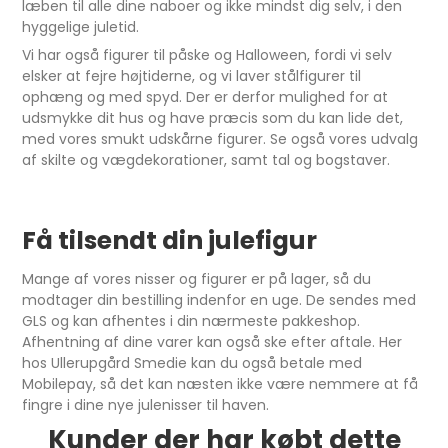
læben til alle dine naboer og ikke mindst dig selv, i den
hyggelige juletid.
Vi har også figurer til påske og Halloween, fordi vi selv
elsker at fejre højtiderne, og vi laver stålfigurer til
ophæng og med spyd. Der er derfor mulighed for at
udsmykke dit hus og have præcis som du kan lide det,
med vores smukt udskårne figurer. Se også vores udvalg
af skilte og vægdekorationer, samt tal og bogstaver.
Få tilsendt din julefigur
Mange af vores nisser og figurer er på lager, så du
modtager din bestilling indenfor en uge. De sendes med
GLS og kan afhentes i din nærmeste pakkeshop.
Afhentning af dine varer kan også ske efter aftale. Her
hos Ullerupgård Smedie kan du også betale med
Mobilepay, så det kan næsten ikke være nemmere at få
fingre i dine nye julenisser til haven.
Kunder der har købt dette