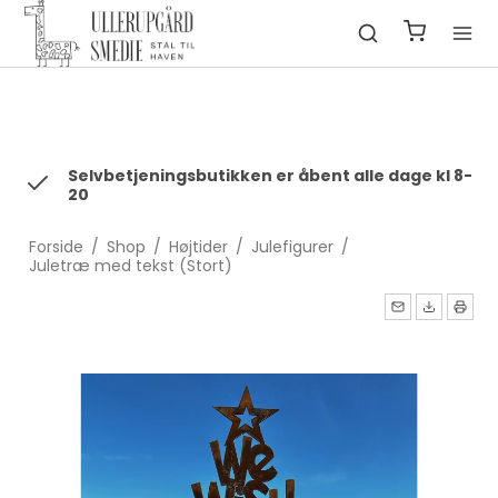
fbq('init', '1322550991547406', { em: 'email@email.com', //
Values will be hashed automatically by the pixel using SHA-256
ph: '1234567890', ... });
Selvbetjeningsbutikken er åbent alle dage kl 8-
20
Forside
/
Shop
/
Højtider
/
Julefigurer
/
Juletræ med tekst (Stort)