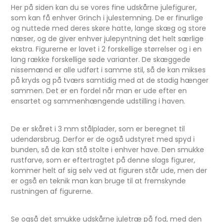
Her på siden kan du se vores fine udskårne julefigurer,
som kan få enhver Grinch i julestemning. De er finurlige
og nuttede med deres skøre hatte, lange skæg og store
næser, og de giver enhver julepyntning det helt særlige
ekstra. Figurerne er lavet i 2 forskellige størrelser og i en
lang række forskellige søde varianter. De skæggede
nissemænd er alle udført i samme stil, så de kan mikses
på kryds og på tværs samtidig med at de stadig hænger
sammen. Det er en fordel når man er ude efter en
ensartet og sammenhængende udstilling i haven.
De er skåret i 3 mm stålplader, som er beregnet til
udendørsbrug. Derfor er de også udstyret med spyd i
bunden, så de kan stå stolte i enhver have. Den smukke
rustfarve, som er eftertragtet på denne slags figurer,
kommer helt af sig selv ved at figuren står ude, men der
er også en teknik man kan bruge til at fremskynde
rustningen af figurerne.
Se også det smukke udskårne juletræ på fod, med den