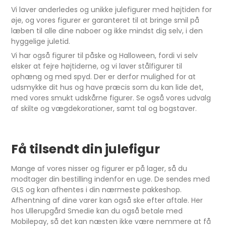
Vi laver anderledes og unikke julefigurer med højtiden for
øje, og vores figurer er garanteret til at bringe smil på
læben til alle dine naboer og ikke mindst dig selv, i den
hyggelige juletid.
Vi har også figurer til påske og Halloween, fordi vi selv
elsker at fejre højtiderne, og vi laver stålfigurer til
ophæng og med spyd. Der er derfor mulighed for at
udsmykke dit hus og have præcis som du kan lide det,
med vores smukt udskårne figurer. Se også vores udvalg
af skilte og vægdekorationer, samt tal og bogstaver.
Få tilsendt din julefigur
Mange af vores nisser og figurer er på lager, så du
modtager din bestilling indenfor en uge. De sendes med
GLS og kan afhentes i din nærmeste pakkeshop.
Afhentning af dine varer kan også ske efter aftale. Her
hos Ullerupgård Smedie kan du også betale med
Mobilepay, så det kan næsten ikke være nemmere at få