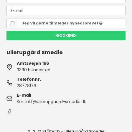
Jeg vil gerne tilmeldes nyhedsbrevet
GODKEND
Ullerupgård Smedie
Amtsvejen 156
3390 Hundested
Telefonnr.
28778176
E-mail
Kontakt@ullerupgaard-smedie.dk
2026 © Ståltech - Ullerupgård Smedie.