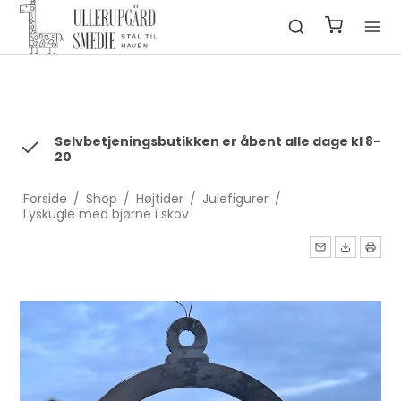
fbq('init', '1322550991547406', { em: 'email@email.com', //
Values will be hashed automatically by the pixel using SHA-256
ph: '1234567890', ... });
Selvbetjeningsbutikken er åbent alle dage kl 8-
20
Forside
/
Shop
/
Højtider
/
Julefigurer
/
Lyskugle med bjørne i skov