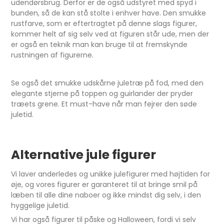
udendørsbrug. Derfor er de også udstyret med spyd i
bunden, så de kan stå stolte i enhver have. Den smukke
rustfarve, som er eftertragtet på denne slags figurer,
kommer helt af sig selv ved at figuren står ude, men der
er også en teknik man kan bruge til at fremskynde
rustningen af figurerne.
Se også det smukke udskårne juletræ på fod, med den
elegante stjerne på toppen og guirlander der pryder
træets grene. Et must-have når man fejrer den søde
juletid.
Alternative jule figurer
Vi laver anderledes og unikke julefigurer med højtiden for
øje, og vores figurer er garanteret til at bringe smil på
læben til alle dine naboer og ikke mindst dig selv, i den
hyggelige juletid.
Vi har også figurer til påske og Halloween, fordi vi selv