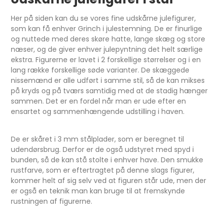
Her på siden kan du se vores fine udskårne julefigurer,
som kan få enhver Grinch i julestemning. De er finurlige
og nuttede med deres skøre hatte, lange skæg og store
næser, og de giver enhver julepyntning det helt særlige
ekstra. Figurerne er lavet i 2 forskellige størrelser og i en
lang række forskellige søde varianter. De skæggede
nissemænd er alle udført i samme stil, så de kan mikses
på kryds og på tværs samtidig med at de stadig hænger
sammen. Det er en fordel når man er ude efter en
ensartet og sammenhængende udstilling i haven.
De er skåret i 3 mm stålplader, som er beregnet til
udendørsbrug. Derfor er de også udstyret med spyd i
bunden, så de kan stå stolte i enhver have. Den smukke
rustfarve, som er eftertragtet på denne slags figurer,
kommer helt af sig selv ved at figuren står ude, men der
er også en teknik man kan bruge til at fremskynde
rustningen af figurerne.