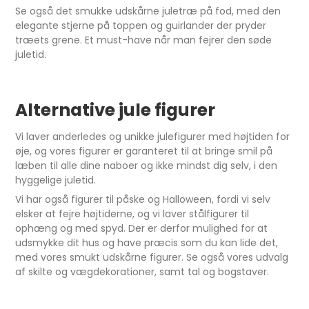
Se også det smukke udskårne juletræ på fod, med den
elegante stjerne på toppen og guirlander der pryder
træets grene. Et must-have når man fejrer den søde
juletid.
Alternative jule figurer
Vi laver anderledes og unikke julefigurer med højtiden for
øje, og vores figurer er garanteret til at bringe smil på
læben til alle dine naboer og ikke mindst dig selv, i den
hyggelige juletid.
Vi har også figurer til påske og Halloween, fordi vi selv
elsker at fejre højtiderne, og vi laver stålfigurer til
ophæng og med spyd. Der er derfor mulighed for at
udsmykke dit hus og have præcis som du kan lide det,
med vores smukt udskårne figurer. Se også vores udvalg
af skilte og vægdekorationer, samt tal og bogstaver.