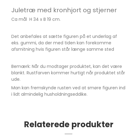
Juletræ med kronhjort og stjerner
Ca mål H 34 x B 19 cm.
Det anbefales at sætte figuren på et underlag af
eks. gummi, da der med tiden kan forekomme
afsmitning hvis figuren står længe samme sted
Bemærk: Når du modtager produktet, kan det være
blankt. Rustfarven kommer hurtigt når produktet står
ude.
Man kan fremskynde rusten ved at smøre figuren ind
i lidt almindelig husholdningseddike.
Relaterede produkter