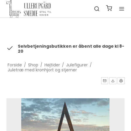
fbq('init', '1322550991547406', { em: 'email@email.com', //
Values will be hashed automatically by the pixel using SHA-256
ph: '1234567890', ... });
Selvbetjeningsbutikken er åbent alle dage kl 8-
20
Forside
/
Shop
/
Højtider
/
Julefigurer
/
Juletræ med kronhjort og stjerner