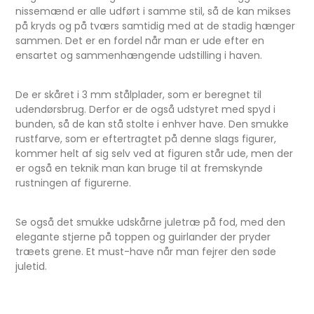
nissemænd er alle udført i samme stil, så de kan mikses
på kryds og på tværs samtidig med at de stadig hænger
sammen. Det er en fordel når man er ude efter en
ensartet og sammenhængende udstilling i haven.
De er skåret i 3 mm stålplader, som er beregnet til
udendørsbrug. Derfor er de også udstyret med spyd i
bunden, så de kan stå stolte i enhver have. Den smukke
rustfarve, som er eftertragtet på denne slags figurer,
kommer helt af sig selv ved at figuren står ude, men der
er også en teknik man kan bruge til at fremskynde
rustningen af figurerne.
Se også det smukke udskårne juletræ på fod, med den
elegante stjerne på toppen og guirlander der pryder
træets grene. Et must-have når man fejrer den søde
juletid.