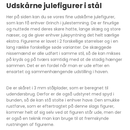
Udskårne julefigurer i stål
Her på siden kan du se vores fine udskårne julefigurer,
som kan få enhver Grinch i julestemning. De er finurlige
og nuttede med deres skøre hatte, lange skæg og store
næser, og de giver enhver julepyntning det helt særlige
ekstra. Figurerne er lavet i 2 forskellige størrelser og i en
lang række forskellige søde varianter. De skæggede
nissemænd er alle udført i samme stil, så de kan mikses
på kryds og på tværs samtidig med at de stadig hænger
sammen. Det er en fordel når man er ude efter en
ensartet og sammenhængende udstilling i haven.
De er skåret i 3 mm stålplader, som er beregnet til
udendørsbrug. Derfor er de også udstyret med spyd i
bunden, så de kan stå stolte i enhver have. Den smukke
rustfarve, som er eftertragtet på denne slags figurer,
kommer helt af sig selv ved at figuren står ude, men der
er også en teknik man kan bruge til at fremskynde
rustningen af figurerne.