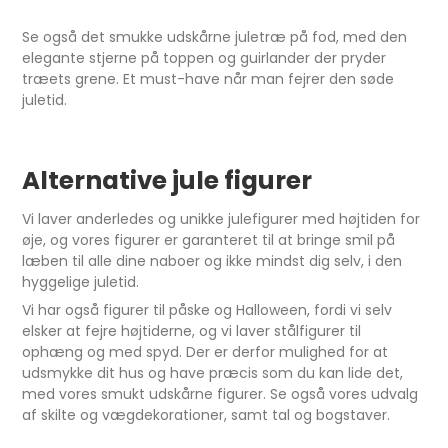
Se også det smukke udskårne juletræ på fod, med den
elegante stjerne på toppen og guirlander der pryder
træets grene. Et must-have når man fejrer den søde
juletid.
Alternative jule figurer
Vi laver anderledes og unikke julefigurer med højtiden for
øje, og vores figurer er garanteret til at bringe smil på
læben til alle dine naboer og ikke mindst dig selv, i den
hyggelige juletid.
Vi har også figurer til påske og Halloween, fordi vi selv
elsker at fejre højtiderne, og vi laver stålfigurer til
ophæng og med spyd. Der er derfor mulighed for at
udsmykke dit hus og have præcis som du kan lide det,
med vores smukt udskårne figurer. Se også vores udvalg
af skilte og vægdekorationer, samt tal og bogstaver.