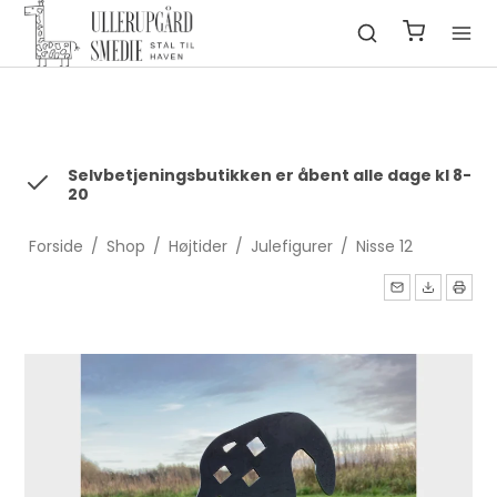
fbq('init', '1322550991547406', { em: 'email@email.com', //
Values will be hashed automatically by the pixel using SHA-256
ph: '1234567890', ... });
Selvbetjeningsbutikken er åbent alle dage kl 8-
20
Forside
/
Shop
/
Højtider
/
Julefigurer
/
Nisse 12