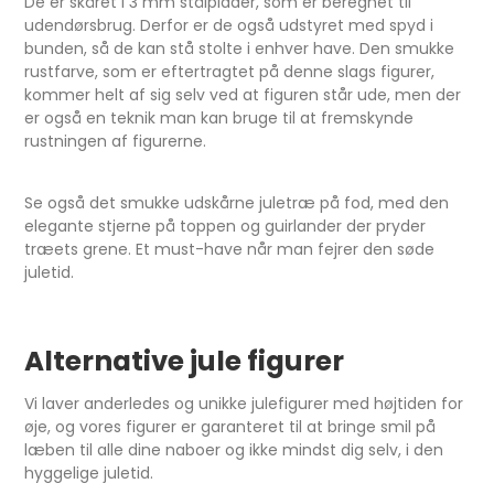
De er skåret i 3 mm stålplader, som er beregnet til
udendørsbrug. Derfor er de også udstyret med spyd i
bunden, så de kan stå stolte i enhver have. Den smukke
rustfarve, som er eftertragtet på denne slags figurer,
kommer helt af sig selv ved at figuren står ude, men der
er også en teknik man kan bruge til at fremskynde
rustningen af figurerne.
Se også det smukke udskårne juletræ på fod, med den
elegante stjerne på toppen og guirlander der pryder
træets grene. Et must-have når man fejrer den søde
juletid.
Alternative jule figurer
Vi laver anderledes og unikke julefigurer med højtiden for
øje, og vores figurer er garanteret til at bringe smil på
læben til alle dine naboer og ikke mindst dig selv, i den
hyggelige juletid.