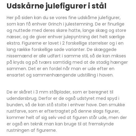
Udskårne julefigurer i stål
Her på siden kan du se vores fine udskårne julefigurer,
som kan få enhver Grinch i julestemning. De er finurlige
og nuttede med deres skøre hatte, lange skæg og store
næser, og de giver enhver julepyntning det helt særlige
ekstra. Figurerne er lavet i 2 forskellige størrelser og i en
lang række forskellige søde varianter. De skæggede
nissemænd er alle udført i samme stil, så de kan mikses
på kryds og på tværs samtidig med at de stadig hænger
sammen. Det er en fordel når man er ude efter en
ensartet og sammenhængende udstilling i haven.
De er skåret i 3 mm stålplader, som er beregnet til
udendørsbrug. Derfor er de også udstyret med spyd i
bunden, så de kan stå stolte i enhver have. Den smukke
rustfarve, som er eftertragtet på denne slags figurer,
kommer helt af sig selv ved at figuren står ude, men der
er også en teknik man kan bruge til at fremskynde
rustningen af figurerne.