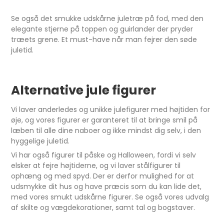
Se også det smukke udskårne juletræ på fod, med den
elegante stjerne på toppen og guirlander der pryder
træets grene. Et must-have når man fejrer den søde
juletid.
Alternative jule figurer
Vi laver anderledes og unikke julefigurer med højtiden for
øje, og vores figurer er garanteret til at bringe smil på
læben til alle dine naboer og ikke mindst dig selv, i den
hyggelige juletid.
Vi har også figurer til påske og Halloween, fordi vi selv
elsker at fejre højtiderne, og vi laver stålfigurer til
ophæng og med spyd. Der er derfor mulighed for at
udsmykke dit hus og have præcis som du kan lide det,
med vores smukt udskårne figurer. Se også vores udvalg
af skilte og vægdekorationer, samt tal og bogstaver.