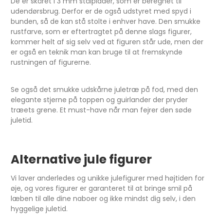
De er skåret i 3 mm stålplader, som er beregnet til
udendørsbrug. Derfor er de også udstyret med spyd i
bunden, så de kan stå stolte i enhver have. Den smukke
rustfarve, som er eftertragtet på denne slags figurer,
kommer helt af sig selv ved at figuren står ude, men der
er også en teknik man kan bruge til at fremskynde
rustningen af figurerne.
Se også det smukke udskårne juletræ på fod, med den
elegante stjerne på toppen og guirlander der pryder
træets grene. Et must-have når man fejrer den søde
juletid.
Alternative jule figurer
Vi laver anderledes og unikke julefigurer med højtiden for
øje, og vores figurer er garanteret til at bringe smil på
læben til alle dine naboer og ikke mindst dig selv, i den
hyggelige juletid.