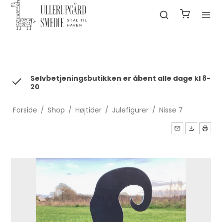
fbq('init', '1322550991547406', { em: 'email@email.com', //
Values will be hashed automatically by the pixel using SHA-256
ph: '1234567890', ... });
Selvbetjeningsbutikken er åbent alle dage kl 8-
20
Forside
/
Shop
/
Højtider
/
Julefigurer
/
Nisse 7