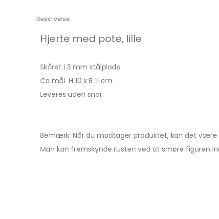
Beskrivelse
Hjerte med pote, lille
Skåret i 3 mm stålplade
Ca mål H 10 x B 11 cm.
Leveres uden snor.
Bemærk: Når du modtager produktet, kan det være b
Man kan fremskynde rusten ved at smøre figuren ind 