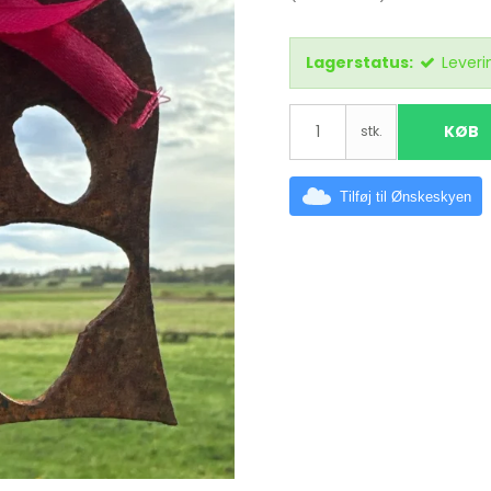
Lagerstatus:
Leveri
KØB
stk.
Tilføj til Ønskeskyen