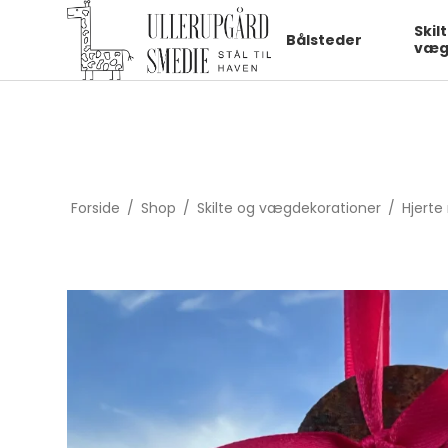
fbq('init', '1322550991547406', { em: 'email@email.com', // Values
Skil
Bålsteder
væg
Forside
/
Shop
/
Skilte og vægdekorationer
/
Hjerte 