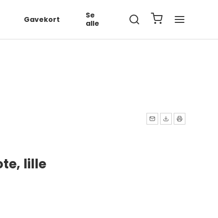
567890', ... });
Se
Gavekort
alle
e, lille