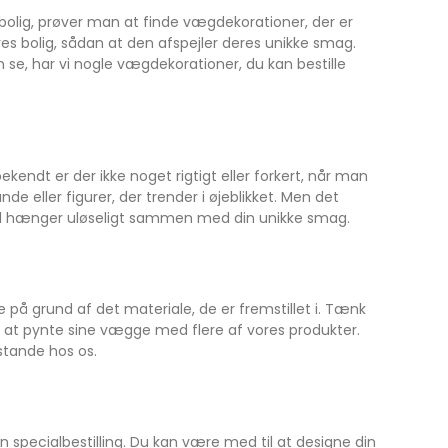
n bolig, prøver man at finde vægdekorationer, der er
es bolig, sådan at den afspejler deres unikke smag.
se, har vi nogle vægdekorationer, du kan bestille
endt er der ikke noget rigtigt eller forkert, når man
eller figurer, der trender i øjeblikket. Men det
s stil hænger uløseligt sammen med din unikke smag.
e på grund af det materiale, de er fremstillet i. Tænk
e at pynte sine vægge med flere af vores produkter.
stande hos os.
en specialbestilling. Du kan være med til at designe din