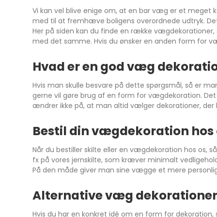
Vi kan vel blive enige om, at en bar væg er et meget ke
med til at fremhæve boligens overordnede udtryk. Det 
Her på siden kan du finde en række vægdekorationer, s
med det samme. Hvis du ønsker en anden form for vægd
Hvad er en god væg dekorati
Hvis man skulle besvare på dette spørgsmål, så er man 
gerne vil gøre brug af en form for vægdekoration. Det
ændrer ikke på, at man altid vælger dekorationer, der 
Bestil din vægdekoration hos
Når du bestiller skilte eller en vægdekoration hos os, 
fx på vores jernskilte, som kræver minimalt vedligeho
På den måde giver man sine vægge et mere personligt u
Alternative væg dekoratione
Hvis du har en konkret idé om en form for dekoration, s