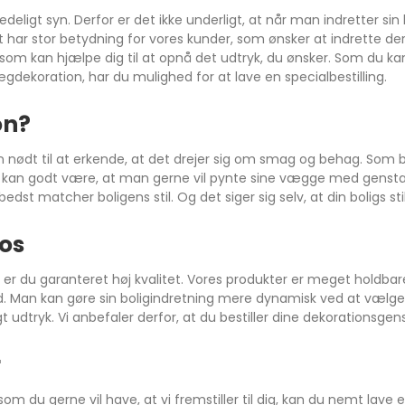
deligt syn. Derfor er det ikke underligt, at når man indretter si
har stor betydning for vores kunder, som ønsker at indrette der
om kan hjælpe dig til at opnå det udtryk, du ønsker. Som du kan 
ekoration, har du mulighed for at lave en specialbestilling.
on?
nødt til at erkende, at det drejer sig om smag og behag. Som bek
 kan godt være, at man gerne vil pynte sine vægge med genstande 
bedst matcher boligens stil. Og det siger sig selv, at din bolig
 os
så er du garanteret høj kvalitet. Vores produkter er meget holdbar
ld. Man kan gøre sin boligindretning mere dynamisk ved at vælg
dtryk. Vi anbefaler derfor, at du bestiller dine dekorationsgen
r
om du gerne vil have, at vi fremstiller til dig, kan du nemt lave 