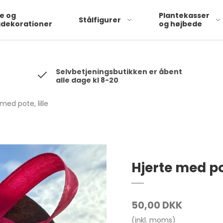
 will be hashed automatically by the pixel using SHA-256 ph: '1234
te og
Plantekasser
Stålfigurer
dekorationer
og højbede
Selvbetjeningsbutikken er åbent
alle dage kl 8-20
med pote, lille
Hjerte med pot
50,00 DKK
(inkl. moms)